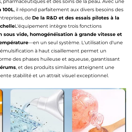
, pharmaceutiques et des soins de la peau. Avec une
à 100L
, il répond parfaitement aux divers besoins des
treprises, de
De la R&D et des essais pilotes à la
chelle
L'équipement intègre trois fonctions
n sous vide, homogénéisation à grande vitesse et
 température
—en un seul système. L'utilisation d'une
émulsification à haut cisaillement permet un
orme des phases huileuse et aqueuse, garantissant
 sérums
, et des produits similaires atteignent une
lente stabilité et un attrait visuel exceptionnel.