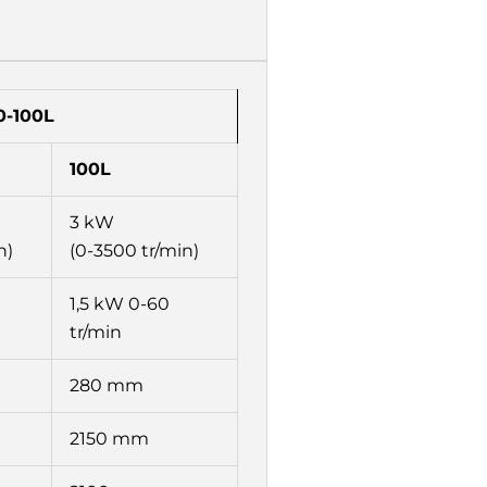
0-100L
100L
3 kW
n)
(0-3500 tr/min)
1,5 kW 0-60
tr/min
280 mm
2150 mm