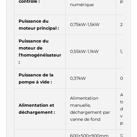
Γ
contrôle :
pouces
numérique
Puissance du
0,75kW-1,5kW
2,2kW-
moteur principal :
Puissance du
moteur de
0,55kW-1,1kW
1,5kW-
l'homogénéisateur
:
Puissance de la
0,37kW
0,75kW-
pompe à vide :
Aliment
Alimentation
trou d
Alimentation et
manuelle,
déchar
déchargement :
déchargement par
vanne d
vanne de fond
pneuma
600×500×900mm
1200×9