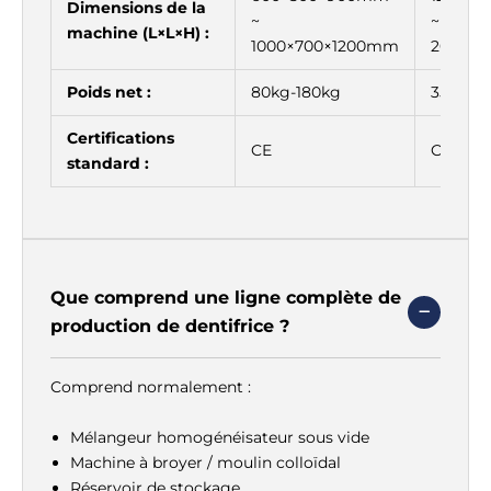
Dimensions de la
~
~
machine (L×L×H) :
1000×700×1200mm
2000×1
Poids net :
80kg-180kg
350kg-
Certifications
CE
CE, GM
standard :
Que comprend une ligne complète de
production de dentifrice ?
Comprend normalement :
Mélangeur homogénéisateur sous vide
Machine à broyer / moulin colloïdal
Réservoir de stockage