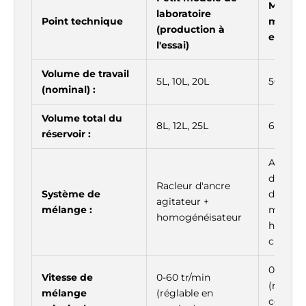
Modèle 
laboratoire
Point technique
moyen 
(production à
en peti
l'essai)
Volume de travail
5L, 10L, 20L
50L, 10
(nominal) :
Volume total du
8L, 12L, 25L
65L, 120
réservoir :
Agitate
d'ancra
Racleur d'ancre
Système de
disperse
agitateur +
mélange :
moyenn
homogénéisateur
homogé
cisaill
0-60 tr
Vitesse de
0-60 tr/min
(réglabl
mélange
(réglable en
contrôle