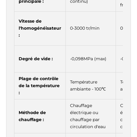
principale :
continu)
fréquen
Vitesse de
l'homogénéisateur
0-3000 tr/min
0-3600
:
Degré de vide :
-0,098MPa (max)
-0,098
Plage de contrôle
Température
Tempér
de la température
ambiante - 100℃
ambiant
:
Chauffage
Chauff
Méthode de
électrique ou
électriq
chauffage :
chauffage par
chauffa
circulation d'eau
circulat