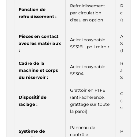
Refroidissement
Refroid
Fonction de
par circulation
circulat
refroidissement :
d'eau en option
(standa
Pièces en contact
Acier i
Acier inoxydable
avec les matériaux
SS316L, 
SS316L, poli miroir
:
(Ra≤0.
Cadre de la
Réservo
Acier inoxydable
machine et corps
acier i
SS304
du réservoir :
SS304
Grattoir en PTFE
Grattoi
Dispositif de
(anti-adhérence,
(autosui
raclage :
grattage sur toute
sur tout
la paroi)
Panneau de
Système de
PLC + éc
contrôle