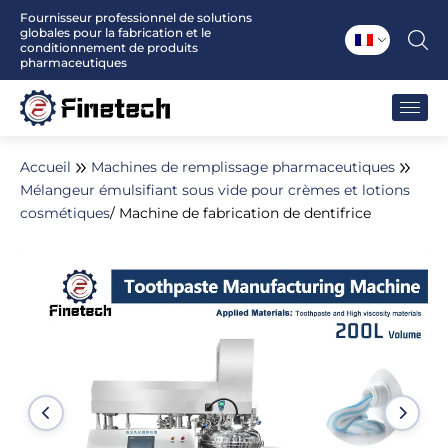
Aller
Fournisseur professionnel de solutions
globales pour la fabrication et le
au
conditionnement de produits
contenu
pharmaceutiques
Accueil
Machines de remplissage pharmaceutiques
Mélangeur émulsifiant sous vide pour crèmes et lotions
cosmétiques
/ Machine de fabrication de dentifrice