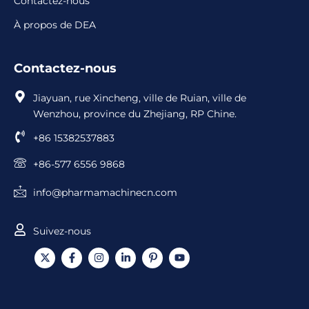
Contactez-nous
À propos de DEA
Contactez-nous
Jiayuan, rue Xincheng, ville de Ruian, ville de
Wenzhou, province du Zhejiang, RP Chine.
+86 15382537883
+86-577 6556 9868
info@pharmamachinecn.com
Suivez-nous
X
F
I
L
I
Y
-
a
n
i
c
o
t
c
s
n
ô
u
w
e
t
k
n
t
i
b
a
e
e
u