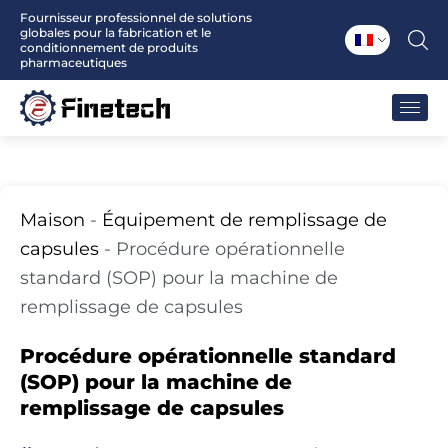
Aller
Fournisseur professionnel de solutions
globales pour la fabrication et le
au
conditionnement de produits
contenu
pharmaceutiques
Maison
-
Équipement de remplissage de
capsules
-
Procédure opérationnelle
standard (SOP) pour la machine de
remplissage de capsules
Procédure opérationnelle standard
(SOP) pour la machine de
remplissage de capsules