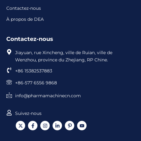
Contactez-nous
À propos de DEA
Contactez-nous
Jiayuan, rue Xincheng, ville de Ruian, ville de
Wenzhou, province du Zhejiang, RP Chine.
+86 15382537883
+86-577 6556 9868
info@pharmamachinecn.com
Suivez-nous
X
F
I
L
I
Y
-
a
n
i
c
o
t
c
s
n
ô
u
w
e
t
k
n
t