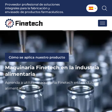
Ir
Proveedor profesional de soluciones
integrales para la fabricación y
al
envasado de productos farmacéuticos.
contenido
Cómo se aplica nuestro producto
Maquinaria Finetech en la industria
alimentaria
Aprenda a utilizar maquinaria Finetech en la industria
alimentaria