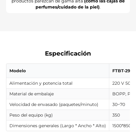
Γ
productos parezcan de gama alta
(como las cajas de
perfumes/cuidado de la piel)
.
Especificación
Modelo
FTBT-290
Alimentación y potencia total
220 V 50 H
Material de embalaje
BOPP, PV
Velocidad de envasado (paquetes/minuto)
30~70
Peso del equipo (kg)
350
Dimensiones generales (Largo * Ancho * Alto)
1500*850*