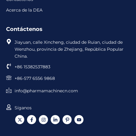
Acerca de la DEA
Contáctenos
Jiayuan, calle Xincheng, ciudad de Ruian, ciudad de
Wenzhou, provincia de Zhejiang, República Popular
China.
+86 15382537883
+86-577 6556 9868
info@pharmamachinecn.com
Síganos
X
F
I
L
I
Y
-
a
n
i
c
o
t
c
s
n
o
u
w
e
t
k
n
T