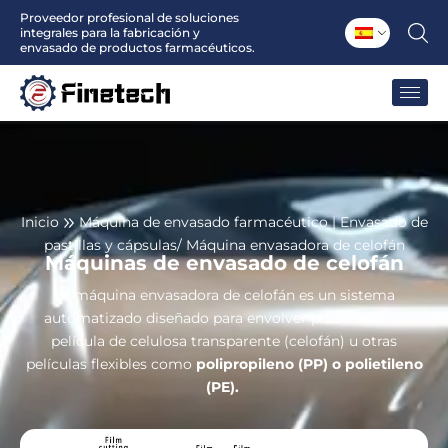
Ir
Proveedor profesional de soluciones
integrales para la fabricación y
al
envasado de productos farmacéuticos.
contenido
Inicio
Máquina de envasado farmacéutico | Envasado de
pastillas y cápsulas
/ Máquina envasadora de celofán
Máquinas de envasado de celofán
La máquina envasadora de celofán es un sistema
automatizado diseñado para envolver productos en
película de celulosa transparente (celofán) u otras
películas flexibles como
polipropileno (PP) o polietileno
(PE).