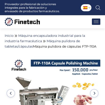
Ir
Proveedor profesional de soluciones
integrales para la fabricación y
al
envasado de productos farmacéuticos.
contenido
Inicio
Máquina encapsuladora industrial para la
industria farmacéutica
Máquina pulidora de
tabletas/cápsulas
Máquina pulidora de cápsulas FTP-110A