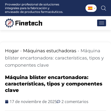
Ir
Proveedor profesional de soluciones
integrales para la fabricación y
al
envasado de productos farmacéuticos.
contenido
Hogar
-
Máquinas estuchadoras
-
Máquina
blíster encartonadora: características, tipos y
componentes clave
Máquina blíster encartonadora:
características, tipos y componentes
clave
17 de noviembre de 2025
2 comentarios