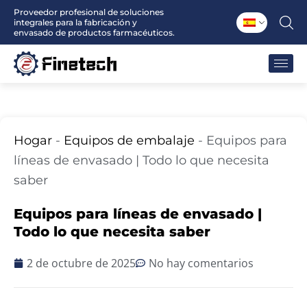
Ir
Proveedor profesional de soluciones
integrales para la fabricación y
al
envasado de productos farmacéuticos.
contenido
Hogar
-
Equipos de embalaje
-
Equipos para
líneas de envasado | Todo lo que necesita
saber
Equipos para líneas de envasado |
Todo lo que necesita saber
2 de octubre de 2025
No hay comentarios