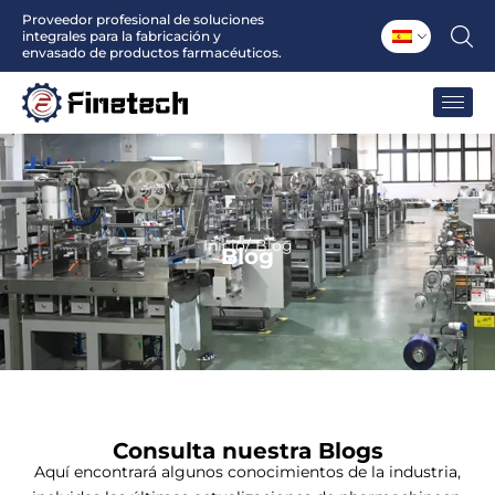
Ir
Proveedor profesional de soluciones
integrales para la fabricación y
al
envasado de productos farmacéuticos.
contenido
Inicio
/ Blog
Blog
Consulta nuestra
Blogs
Aquí encontrará algunos conocimientos de la industria,