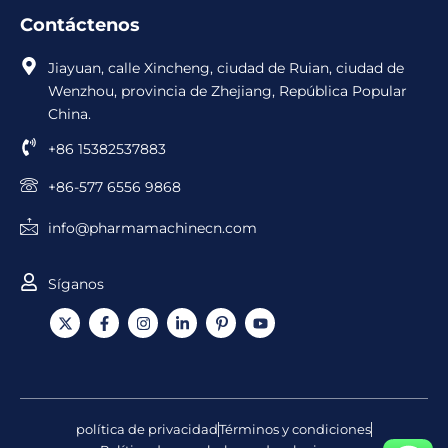
Contáctenos
Jiayuan, calle Xincheng, ciudad de Ruian, ciudad de
Wenzhou, provincia de Zhejiang, República Popular
China.
+86 15382537883
+86-577 6556 9868
info@pharmamachinecn.com
Síganos
X
F
I
L
I
Y
-
a
n
i
c
o
t
c
s
n
o
u
w
e
t
k
n
T
i
b
a
e
o
u
t
o
g
d
d
b
t
o
r
i
e
e
e
k
a
n
P
política de privacidad
Términos y condiciones
r
-
m
-
i