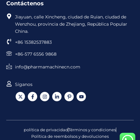
Contáctenos
Jiayuan, calle Xincheng, ciudad de Ruian, ciudad de
Wenzhou, provincia de Zhejiang, República Popular
China.
+86 15382537883
+86-577 6556 9868
info@pharmamachinecn.com
Síganos
X
F
I
L
I
Y
-
a
n
i
c
o
t
c
s
n
o
u
w
e
t
k
n
T
i
b
a
e
o
u
t
o
g
d
d
b
t
o
r
i
e
e
e
k
a
n
P
política de privacidad
Términos y condiciones
r
-
m
-
i
Política de reembolsos y devoluciones
f
i
n