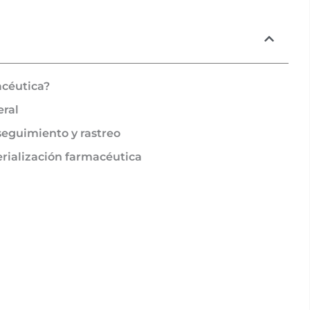
acéutica?
eral
seguimiento y rastreo
serialización farmacéutica